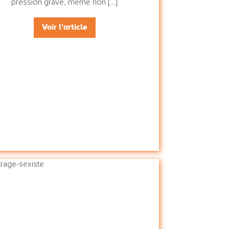
pression grave, même non […]
Voir l'article