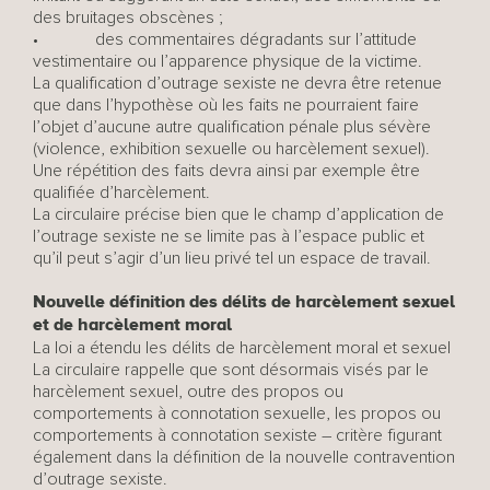
des bruitages obscènes ;
• des commentaires dégradants sur l’attitude
vestimentaire ou l’apparence physique de la victime.
La qualification d’outrage sexiste ne devra être retenue
que dans l’hypothèse où les faits ne pourraient faire
l’objet d’aucune autre qualification pénale plus sévère
(violence, exhibition sexuelle ou harcèlement sexuel).
Une répétition des faits devra ainsi par exemple être
qualifiée d’harcèlement.
La circulaire précise bien que le champ d’application de
l’outrage sexiste ne se limite pas à l’espace public et
qu’il peut s’agir d’un lieu privé tel un espace de travail.
Nouvelle définition des délits de harcèlement sexuel
et de harcèlement moral
La loi a étendu les délits de harcèlement moral et sexuel
La circulaire rappelle que sont désormais visés par le
harcèlement sexuel, outre des propos ou
comportements à connotation sexuelle, les propos ou
comportements à connotation sexiste – critère figurant
également dans la définition de la nouvelle contravention
d’outrage sexiste.