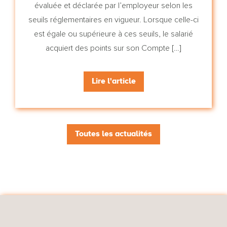
évaluée et déclarée par l’employeur selon les
seuils réglementaires en vigueur. Lorsque celle-ci
est égale ou supérieure à ces seuils, le salarié
acquiert des points sur son Compte […]
Lire l'article
Toutes les actualités