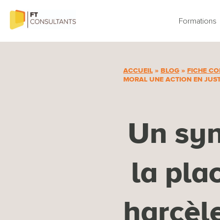
Aller
au
Formations
contenu
ACCUEIL
»
BLOG
»
FICHE CO
MORAL UNE ACTION EN JUST
Un syn
la pla
harcèl