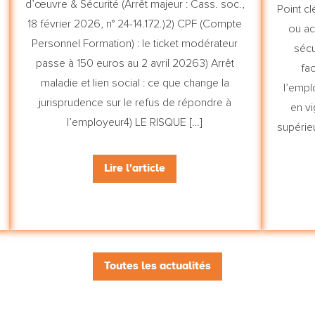
d’œuvre & Sécurité (Arrêt majeur : Cass. soc.,
Point cl
18 février 2026, n° 24-14.172.)2) CPF (Compte
ou ac
Personnel Formation) : le ticket modérateur
sécu
passe à 150 euros au 2 avril 20263) Arrêt
fa
maladie et lien social : ce que change la
l’empl
jurisprudence sur le refus de répondre à
en vi
l’employeur4) LE RISQUE […]
supérieu
Lire l'article
Toutes les actualités