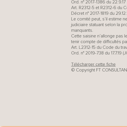
Ord. n° 2017-1386 du 22.9.17 (
Art. R2312-5 et R2312-6 du C
Décret n° 2017-1819 du 29.12.17
Le comité peut, s’il estime n
judiciaire statuant selon la
manquants.
Cette saisine n’allonge pas l
tenir compte de difficultés p
Art. L2312-15 du Code du trav
Ord. n° 2019-738 du 17.7.19 (J
Télécharger cette fiche
© Copyright FT CONSULTANTS