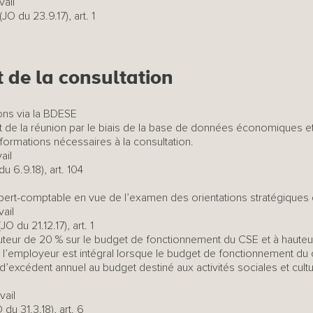
vail
JO du 23.9.17), art. 1
 de la consultation
ions via la BDESE
 de la réunion par le biais de la base de données économiques et
ormations nécessaires à la consultation.
ail
u 6.9.18), art. 104
pert-comptable en vue de l’examen des orientations stratégiques d
ail
O du 21.12.17), art. 1
auteur de 20 % sur le budget de fonctionnement du CSE et à hauteu
 l’employeur est intégral lorsque le budget de fonctionnement du co
 d’excédent annuel au budget destiné aux activités sociales et cultu
vail
du 31.3.18), art. 6