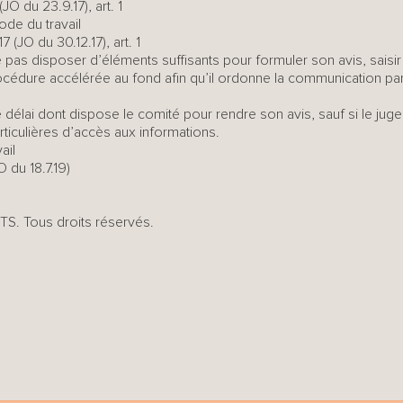
JO du 23.9.17), art. 1
ode du travail
 (JO du 30.12.17), art. 1
e pas disposer d’éléments suffisants pour formuler son avis, saisir 
 procédure accélérée au fond afin qu’il ordonne la communication p
e délai dont dispose le comité pour rendre son avis, sauf si le jug
articulières d’accès aux informations.
ail
O du 18.7.19)
. Tous droits réservés.