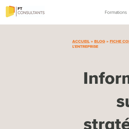
Aller
au
Formations
contenu
ACCUEIL
»
BLOG
»
FICHE CO
L’ENTREPRISE
Infor
s
strat