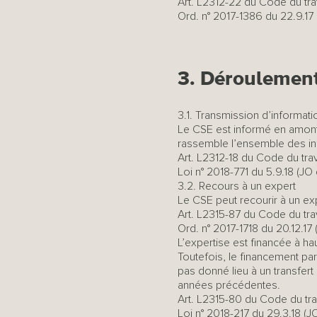
Art. L2312-22 du Code du tra
Ord. n° 2017-1386 du 22.9.17 (
3. Déroulement
3.1. Transmission d’informat
Le CSE est informé en amont
rassemble l’ensemble des inf
Art. L2312-18 du Code du trav
Loi n° 2018-771 du 5.9.18 (JO d
3.2. Recours à un expert
Le CSE peut recourir à un ex
Art. L2315-87 du Code du trav
Ord. n° 2017-1718 du 20.12.17 (J
L’expertise est financée à h
Toutefois, le financement par
pas donné lieu à un transfert
années précédentes.
Art. L2315-80 du Code du tra
Loi n° 2018-217 du 29.3.18 (JO 