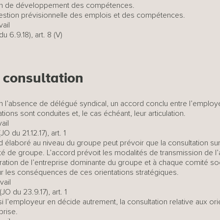
 plan de développement des compétences.
gestion prévisionnelle des emplois et des compétences.
ail
u 6.9.18), art. 8 (V)
 consultation
n l’absence de délégué syndical, un accord conclu entre l’employeu
ions sont conduites et, le cas échéant, leur articulation.
ail
O du 21.12.17), art. 1
élaboré au niveau du groupe peut prévoir que la consultation sur 
té de groupe. L’accord prévoit les modalités de transmission de l
tration de l’entreprise dominante du groupe et à chaque comité s
ur les conséquences de ces orientations stratégiques.
vail
JO du 23.9.17), art. 1
i l’employeur en décide autrement, la consultation relative aux ori
prise.