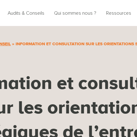
Audits & Conseils
Qui sommes nous ?
Ressources
NSEIL
»
INFORMATION ET CONSULTATION SUR LES ORIENTATIONS 
mation et consul
ur les orientatio
égiques de l’entr