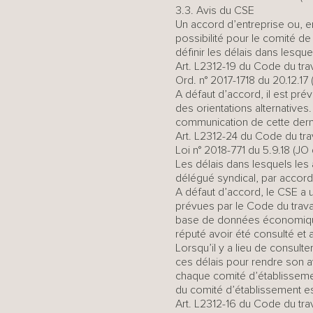
3.3. Avis du CSE
Un accord d’entreprise ou, e
possibilité pour le comité de
définir les délais dans lesqu
Art. L2312-19 du Code du trav
Ord. n° 2017-1718 du 20.12.17 (J
A défaut d’accord, il est pré
des orientations alternatives
communication de cette derni
Art. L2312-24 du Code du trav
Loi n° 2018-771 du 5.9.18 (JO d
Les délais dans lesquels les
délégué syndical, par accord 
A défaut d’accord, le CSE a
prévues par le Code du travai
base de données économiques 
réputé avoir été consulté et a
Lorsqu’il y a lieu de consult
ces délais pour rendre son avi
chaque comité d’établissement 
du comité d’établissement es
Art. L2312-16 du Code du trav