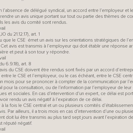
n l’absence de délégué syndical, un accord entre l’employeur et le
 rendre un avis unique portant sur tout ou partie des thèmes de con
els les avis du comité sont rendus.
ail
O du 21.12.17), art. 1
vu que le CSE émet un avis sur les orientations stratégiques de l’
. Cet avis est transmis à l’employeur qui doit établir une réponse
ère et peut à son tour y répondre.
ail
u 6.9.18), art. 8
 avis du CSE doivent être rendus sont fixés par un accord d’entrep
entre le CSE et l’employeur, ou le cas échéant, entre le CSE centr
 un mois pour se prononcer à compter de la communication par l’
l pour la consultation, ou de l’information par l’employeur de leur
et sociales. En cas d’intervention d’un expert, ce délai est por
voir rendu un avis négatif à l’expiration de ce délai.
er à la fois le CSE central et un ou plusieurs comités d’établisseme
s. Par ailleurs, il a trois mois en cas d’intervention d’une ou plusi
doit lui être transmis au plus tard sept jours avant l’expiration de 
t réputé négatif.
ail