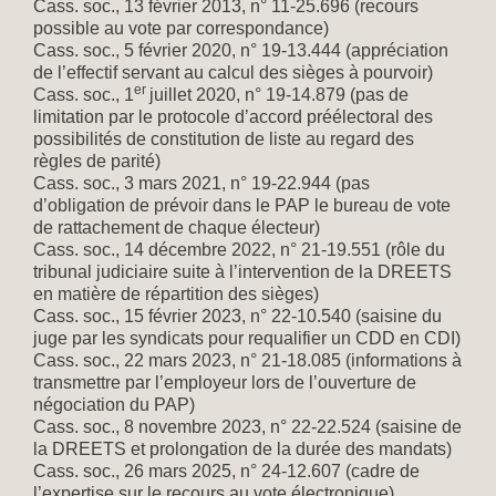
Cass. soc., 13 février 2013, n° 11-25.696 (recours
possible au vote par correspondance)
Cass. soc., 5 février 2020, n° 19-13.444 (appréciation
de l’effectif servant au calcul des sièges à pourvoir)
er
Cass. soc., 1
juillet 2020, n° 19-14.879
(pas de
limitation par le protocole d’accord préélectoral des
possibilités de constitution de liste au regard des
règles de parité)
Cass. soc., 3 mars 2021, n° 19-22.944 (pas
d’obligation de prévoir dans le PAP le bureau de vote
de rattachement de chaque électeur)
Cass. soc., 14 décembre 2022, n° 21-19.551 (rôle du
tribunal judiciaire suite à l’intervention de la DREETS
en matière de répartition des sièges)
Cass. soc., 15 février 2023, n° 22-10.540 (saisine du
juge par les syndicats pour requalifier un CDD en CDI)
Cass. soc., 22 mars 2023, n° 21-18.085 (informations à
transmettre par l’employeur lors de l’ouverture de
négociation du PAP)
Cass. soc., 8 novembre 2023, n° 22-22.524 (saisine de
la DREETS et prolongation de la durée des mandats)
Cass. soc., 26 mars 2025, n° 24-12.607 (cadre de
l’expertise sur le recours au vote électronique)