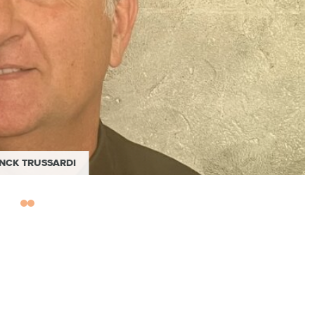
NCK TRUSSARDI
cteur, expert en
ntion des risques