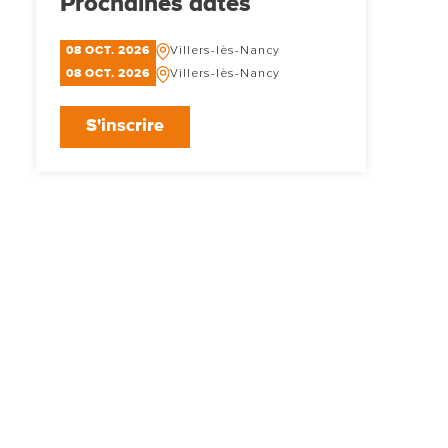
Prochaines dates
08
OCT
2026
Villers-lès-Nancy
08
OCT
2026
Villers-lès-Nancy
S'inscrire
SOPHIE TRUSSARDI
Assistante de
Direction, formatric
SST, référente
handicap