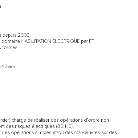
s
ns depuis 2003
 le domaine HABILITATION ELECTRIQUE par FT
s formés.
64 avis)
tier) chargé de réaliser des opérations d’ordre non
nt des risques électriques (B0-H0).
r des opérations simples et/ou des manœuvres sur des