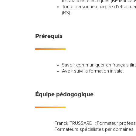
installations électriques (BE Manœuv
Toute personne chargée d’effectue
(BS).
Prérequis
Savoir communiquer en français (lire,
Avoir suivi la formation initiale.
Équipe pédagogique
Franck TRUSSARDI : Formateur profes
Formateurs spécialistes par domaines