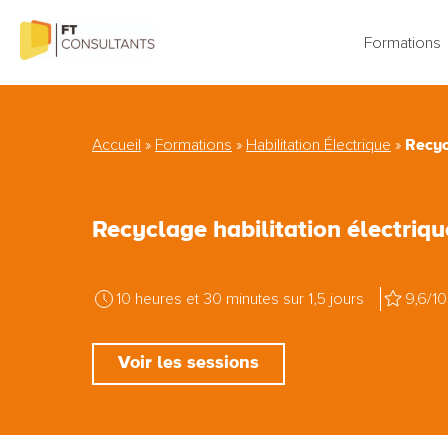
Aller
au
Formations
contenu
Recyc
Accueil
»
Formations
»
Habilitation Électrique
»
Recyclage habilitation électr
10 heures et 30 minutes sur 1,5 jours
9,6/10
Voir les sessions