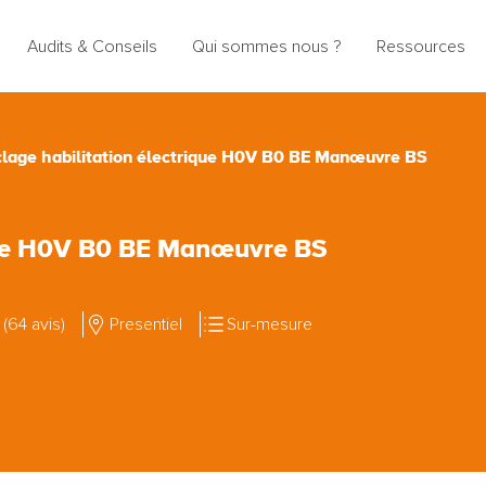
Audits & Conseils
Qui sommes nous ?
Ressources
lage habilitation électrique H0V B0 BE Manœuvre BS
ique H0V B0 BE Manœuvre BS
 (64 avis)
Presentiel
Sur-mesure