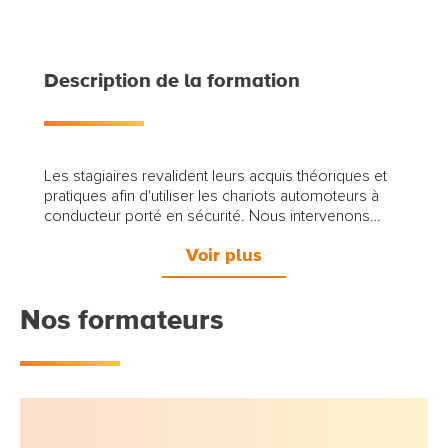
Description de la formation
Les stagiaires revalident leurs acquis théoriques et
pratiques afin d'utiliser les chariots automoteurs à
conducteur porté en sécurité. Nous intervenons
dans vos locaux en Lorraine (Nancy, Metz) , Alsace
Voir plus
(Strasbourg, Colmar, Mulhouse), Champagne
Ardennes (Reims) et en Bourgogne (Dijon). Nous
pouvons également vous accueillir dans nos locaux
Nos formateurs
de Nancy.