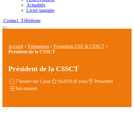
Actualités
Livret stagiaire
Contact
Téléphone
Accueil
»
Formations
»
Formation CSE & CSSCT
»
Président de la CSSCT
Président de la CSSCT
7 heures sur 1 jour
10,0/10 (8 avis)
Presentiel
Sur-mesure