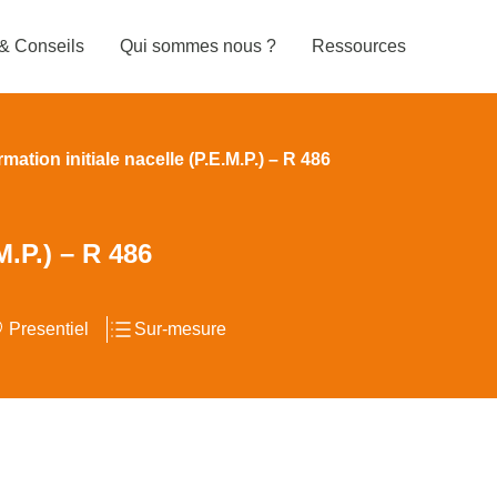
 & Conseils
Qui sommes nous ?
Ressources
mation initiale nacelle (P.E.M.P.) – R 486
M.P.) – R 486
Presentiel
Sur-mesure