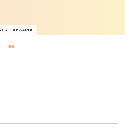
NCK TRUSSARDI
cteur, expert en
révention des
risques