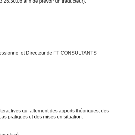
26.30.08 afin de prévoir un traducteur).
essionnel et Directeur de FT CONSULTANTS
teractives qui alternent des apports théoriques, des
cas pratiques et des mises en situation.
ier glacé