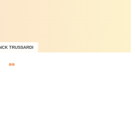
NCK TRUSSARDI
cteur, expert en
révention des
risques