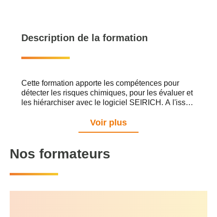
Description de la formation
Cette formation apporte les compétences pour
détecter les risques chimiques, pour les évaluer et
les hiérarchiser avec le logiciel SEIRICH. A l'issue
de la formation, le stagiaire disposera des bases
pour comprendre le plan d'actions proposé par
Voir plus
SEIRICH. Nous intervenons dans vos locaux en
Lorraine (Nancy, Metz) , Alsace (Strasbourg,
Nos formateurs
Colmar, Mulhouse), Champagne Ardennes
(Reims) et en Bourgogne (Dijon). Nous pouvons
également vous accueillir dans nos locaux de
Vandœuvre-lès-Nancy.